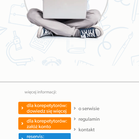
więcej informacji:
dla korepetytorów:
o serwisie
dowiedz się więcej
regulamin
dla korepetytorów:
załóż konto
kontakt
reservis: