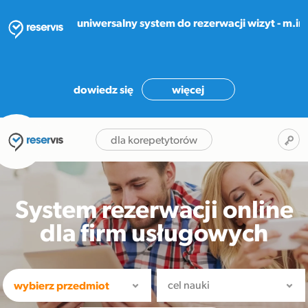
uniwersalny system do rezerwacji wizyt - m.i
dowiedz się
więcej
dla korepetytorów
System rezerwacji online
dla firm usługowych
wybierz przedmiot
cel nauki